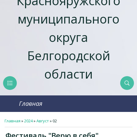
Краснояружcкого
муниципального
округа
Белгородской
области
Главная
Главная
»
2024
»
Август
»
02
Фестиваль "Верю в себя"