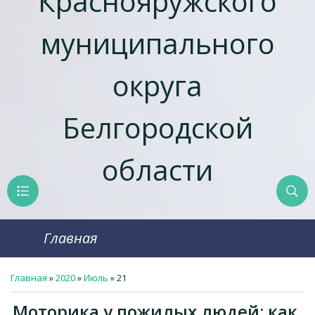
Краснояружcкого
муниципального
округа
Белгородской
области
Главная
Главная
»
2020
»
Июль
»
21
Моторика у пожилых людей: как