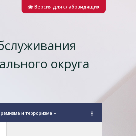
Версия для слабовидящих
обслуживания
ального округа
тремизма и терроризма
keyboard_arrow_down