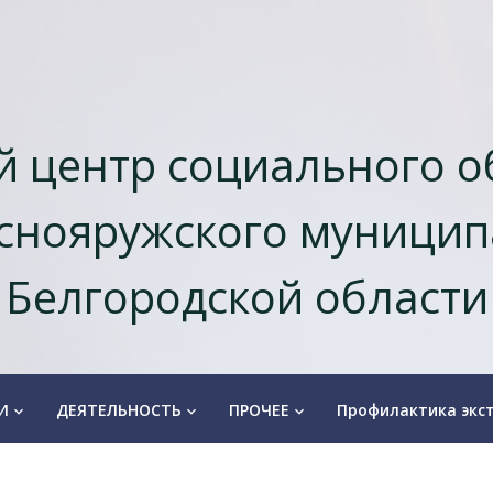
 центр социального 
снояружcкого муницип
Белгородской области
И
ДЕЯТЕЛЬНОСТЬ
ПРОЧЕЕ
Профилактика экс
keyboard_arrow_down
keyboard_arrow_down
keyboard_arrow_down