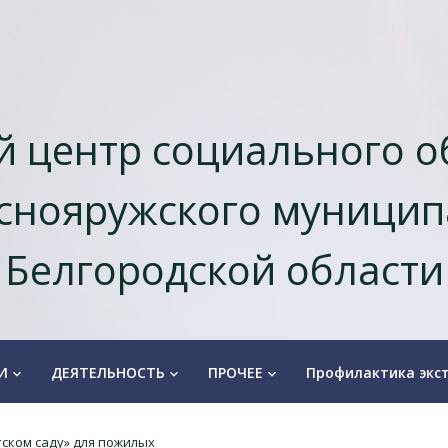
 центр социального 
снояружcкого муницип
Белгородской области
И
ДЕЯТЕЛЬНОСТЬ
ПРОЧЕЕ
Профилактика экс
keyboard_arrow_down
keyboard_arrow_down
keyboard_arrow_down
тском саду» для пожилых