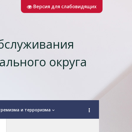
Версия для слабовидящих
обслуживания
ального округа
тремизма и терроризма
keyboard_arrow_down