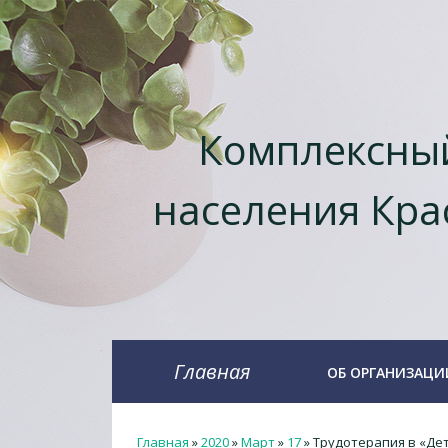
Комплексный
населения Кра
Главная
ОБ ОРГАНИЗАЦИ
Главная
»
2020
»
Март
»
17
» Трудотерапия в «Де