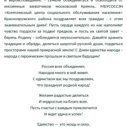
и вероисповедания, - сумели объединиться и освободить от
иноземных захватчиков московский Кремль. МБУСОССЗН
«Комплексный центр социального обслуживания населения»
Краснояружского района поздравляет всех граждан , с этим
знаменательным днем! Пусть сердце каждого из нас наполняет
чувство гордости за подвиг предков, и пусть их святой завет –
беречь Родину - соблюдается неукоснительно. Давайте хранить
традиции и обряды, делиться широтой русской души, гордиться
просторами нашей прекрасной земли! С Днем единства народа –
народа с героическим прошлым и светлым будущим!
Россия всех объединяет,
Народов много в ней живет.
С единством вас мы поздравляем,
Что празднует родной народ!
Желаем радостью делиться
И мудростью на благо всех.
Пусть счастье с каждым приключится
И ждет удача и успех!
Единство — это мощь и сила,