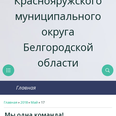
Краснояружcкого
муниципального
округа
Белгородской
области
Главная
Главная
»
2018
»
Май
»
17
Мы одна команда!