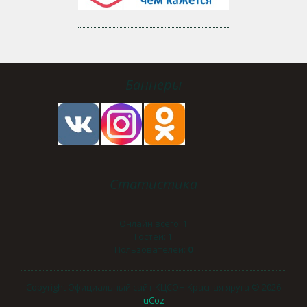
Баннеры
Статистика
Онлайн всего:
1
Гостей:
1
Пользователей:
0
Copyright Официальный сайт КЦСОН Красная яруга © 2026
uCoz