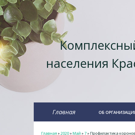
Комплексный
населения Кра
Главная
ОБ ОРГАНИЗАЦИ
Главная
»
2020
»
Май
»
7
» Профилактика короно