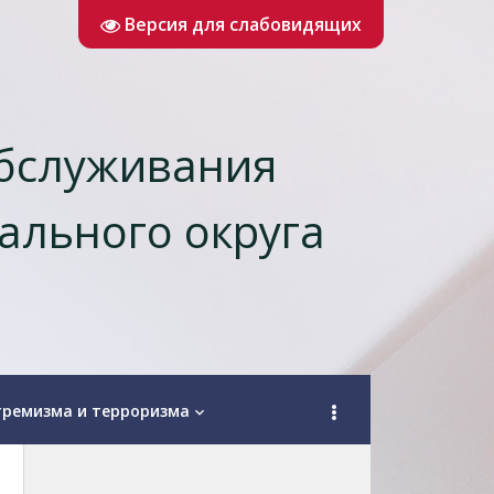
Версия для слабовидящих
обслуживания
ального округа
тремизма и терроризма
keyboard_arrow_down