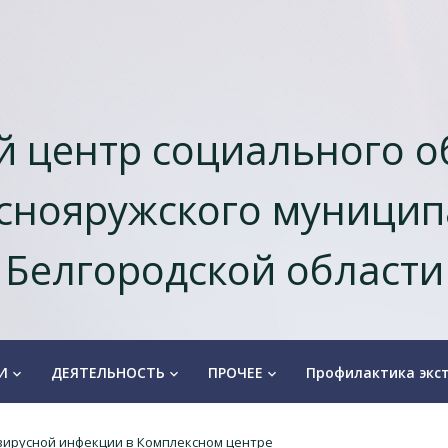
 центр социального 
снояружcкого муницип
Белгородской области
И
ДЕЯТЕЛЬНОСТЬ
ПРОЧЕЕ
Профилактика экс
keyboard_arrow_down
keyboard_arrow_down
keyboard_arrow_down
вирусной инфекции в Комплексном центре